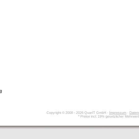
g
Copyright © 2008 - 2026 QuarIT GmbH ·
Impressum
·
Daten
* Preise incl. 19% gesetzlicher Mehrwer