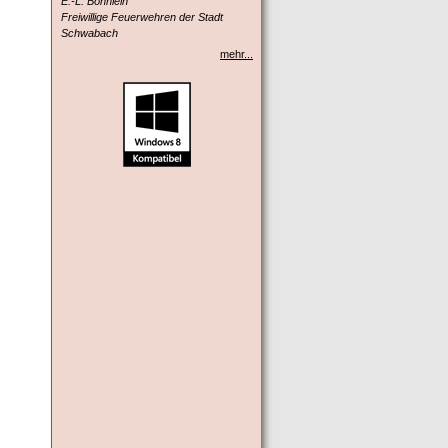
E.-L. Böhnlein
Freiwillige Feuerwehren der Stadt
Schwabach
mehr...