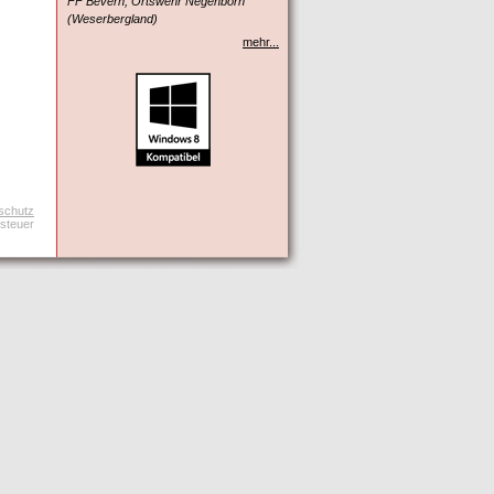
FF Bevern, Ortswehr Negenborn
(Weserbergland)
mehr...
schutz
tsteuer